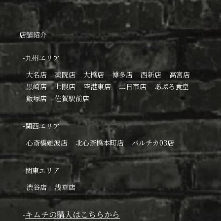
店舗紹介
-九州エリア
大名店
薬院店
大橋店
博多店
西新店
高宮店
黒崎店
七隈店
空港東店
二日市店
あぷろ食堂
飯塚店
佐賀駅前店
-関西エリア
心斎橋難波店
北心斎橋本町店
バルチカ03店
-関東エリア
渋谷店
浅草店
キムチの購入はこちらから
-