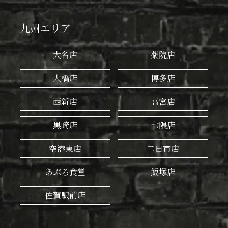
九州エリア
大名店
薬院店
大橋店
博多店
西新店
高宮店
黒崎店
七隈店
空港東店
二日市店
あぷろ食堂
飯塚店
佐賀駅前店