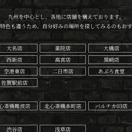
九州を中心とし、各地に店舗を構えております。
特色も違うため、自分好みの場所を探してみるのもお
大名店
薬院店
大橋店
西新店
高宮店
黒崎店
空港東店
二日市店
あぷろ食堂
佐賀駅前店
心斎橋難波店
北心斎橋本町店
バルチカ03店
渋谷店
浅草店