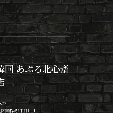
韓国 あぷろ北心斎
店
877
区南船場4丁目14-1