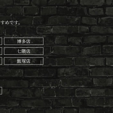
すすめです。
博多店
七隈店
飯塚店